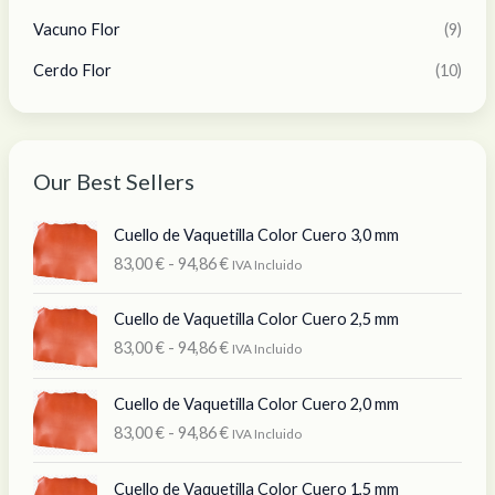
Vacuno Flor
(9)
Cerdo Flor
(10)
Our Best Sellers
R
Cuello de Vaquetilla Color Cuero 3,0 mm
a
83,00
€
-
94,86
€
IVA Incluido
n
g
R
o
Cuello de Vaquetilla Color Cuero 2,5 mm
a
d
83,00
€
-
94,86
€
IVA Incluido
n
e
g
p
R
o
Cuello de Vaquetilla Color Cuero 2,0 mm
r
a
d
83,00
€
-
94,86
€
e
IVA Incluido
n
e
c
g
p
R
i
o
Cuello de Vaquetilla Color Cuero 1,5 mm
r