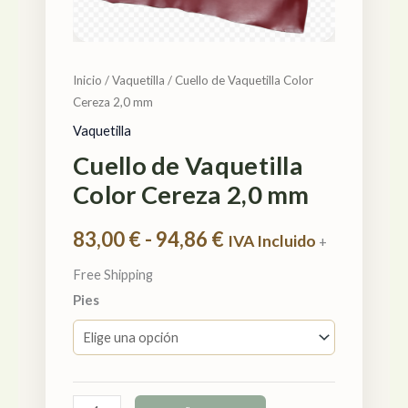
cantidad
hasta
94,86 €
Inicio
/
Vaquetilla
/ Cuello de Vaquetilla Color
Cereza 2,0 mm
Vaquetilla
Cuello de Vaquetilla
Color Cereza 2,0 mm
83,00
€
-
94,86
€
IVA Incluido
+
Free Shipping
Pies