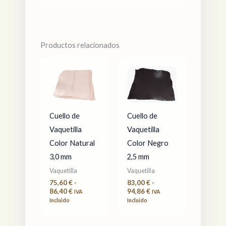
Productos relacionados
Rango
Rango
de
de
precios:
precios:
desde
desde
75,60 €
83,00 €
hasta
hasta
86,40 €
94,86 €
Cuello de
Cuello de
Vaquetilla
Vaquetilla
Color Natural
Color Negro
3,0 mm
2,5 mm
Vaquetilla
Vaquetilla
75,60
€
-
83,00
€
-
86,40
€
94,86
€
IVA
IVA
Incluido
Incluido