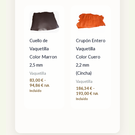
Rango
Rango
de
de
precios:
precios:
desde
desde
83,00 €
186,34 €
hasta
hasta
94,86 €
193,00 €
Cuello de
Crupón Entero
Vaquetilla
Vaquetilla
Color Marron
Color Cuero
2,5 mm
2,2 mm
(Cincha)
Vaquetilla
83,00
€
-
Vaquetilla
94,86
€
IVA
186,34
€
-
Incluido
193,00
€
IVA
Incluido