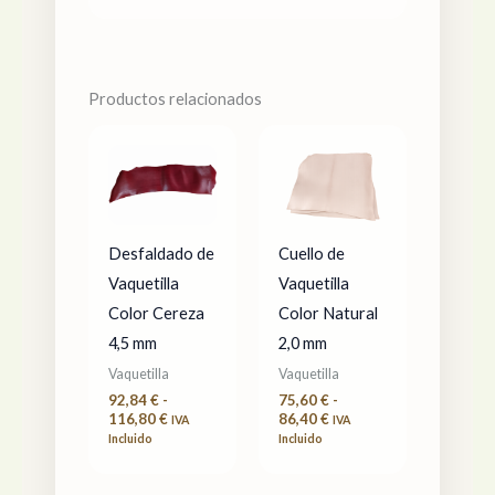
Productos relacionados
Rango
Rango
de
de
precios:
precios:
desde
desde
92,84 €
75,60 €
hasta
hasta
116,80 €
86,40 €
Desfaldado de
Cuello de
Vaquetilla
Vaquetilla
Color Cereza
Color Natural
4,5 mm
2,0 mm
Vaquetilla
Vaquetilla
92,84
€
-
75,60
€
-
116,80
€
86,40
€
IVA
IVA
Incluido
Incluido