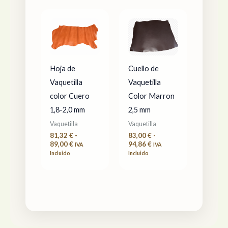
Rango
Rango
de
de
precios:
precios:
desde
desde
81,32 €
83,00 €
hasta
hasta
89,00 €
94,86 €
Hoja de
Cuello de
Vaquetilla
Vaquetilla
color Cuero
Color Marron
1,8-2,0 mm
2,5 mm
Vaquetilla
Vaquetilla
81,32
€
-
83,00
€
-
89,00
€
94,86
€
IVA
IVA
Incluido
Incluido