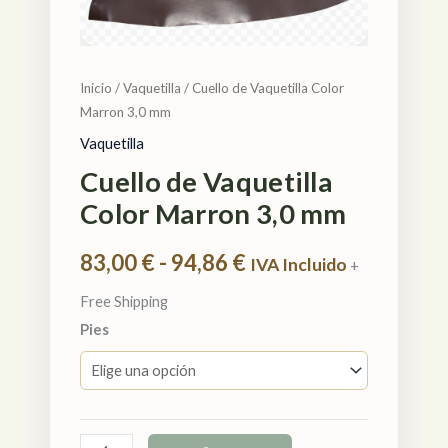
cantidad
hasta
94,86 €
Inicio
/
Vaquetilla
/ Cuello de Vaquetilla Color
Marron 3,0 mm
Vaquetilla
Cuello de Vaquetilla
Color Marron 3,0 mm
83,00
€
-
94,86
€
IVA Incluido
+
Free Shipping
Pies