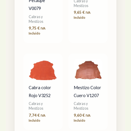
Petaupe
Cabras y
Mestizos
V0079
9,65
€
IVA
Cabras y
Incluido
Mestizos
9,75
€
IVA
Incluido
Cabra color
Mestizo Color
Rojo V3252
Cuero V1207
Cabras y
Cabras y
Mestizos
Mestizos
7,74
€
9,60
€
IVA
IVA
Incluido
Incluido