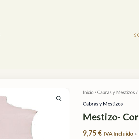
S
S
Mestizo-
Cordero
Inicio
/
Cabras y Mestizos
/
Color
Cabras y Mestizos
Rosa
Mestizo- Cor
V0107
cantidad
9,75
€
IVA Incluido
+ 