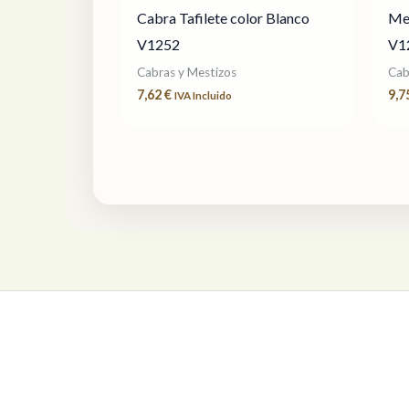
Cabra Tafilete color Blanco
Mes
V1252
V1
Cabras y Mestizos
Cab
7,62
€
9,7
IVA Incluido