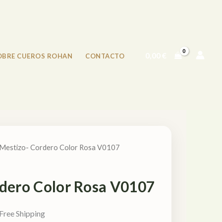
0,00
€
OBRE CUEROS ROHAN
CONTACTO
 Mestizo- Cordero Color Rosa V0107
dero Color Rosa V0107
Free Shipping