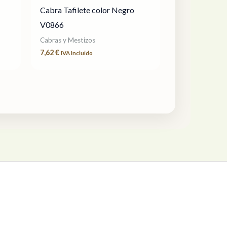
Cabra Tafilete color Negro
V0866
Cabras y Mestizos
7,62
€
IVA Incluido