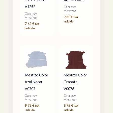
V1252
Cabras y
Mestizos
Cabras y
9,60
€
IVA
Mestizos
Incluido
7,62
€
IVA
Incluido
Mestizo Color
Mestizo Color
Azul Nacar
Granate
V0707
V0076
Cabras y
Cabras y
Mestizos
Mestizos
9,75
€
9,75
€
IVA
IVA
Incluido
Incluido