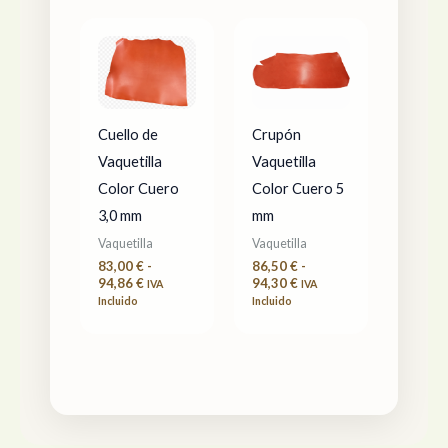
Rango
Rango
de
de
precios:
precios:
desde
desde
83,00 €
86,50 €
hasta
hasta
94,86 €
94,30 €
Cuello de
Crupón
Vaquetilla
Vaquetilla
Color Cuero
Color Cuero 5
3,0 mm
mm
Vaquetilla
Vaquetilla
83,00
€
-
86,50
€
-
94,86
€
94,30
€
IVA
IVA
Incluido
Incluido