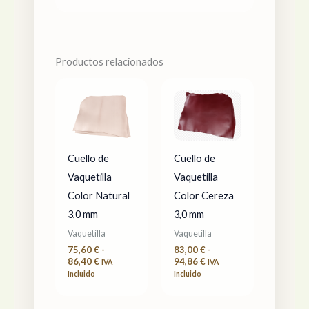
Productos relacionados
Rango
Rango
de
de
precios:
precios:
desde
desde
75,60 €
83,00 €
hasta
hasta
86,40 €
94,86 €
Cuello de
Cuello de
Vaquetilla
Vaquetilla
Color Natural
Color Cereza
3,0 mm
3,0 mm
Vaquetilla
Vaquetilla
75,60
€
-
83,00
€
-
86,40
€
94,86
€
IVA
IVA
Incluido
Incluido