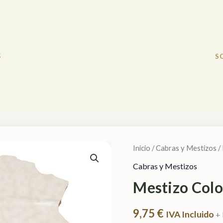
S
S
Mestizo
Color
Inicio
/
Cabras y Mestizos
/
Blanco
Cabras y Mestizos
Roto
Mestizo Colo
cantidad
9,75
€
IVA Incluido
+ 