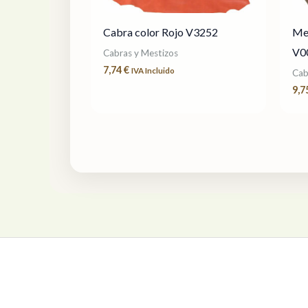
Cabra color Rojo V3252
Me
V0
Cabras y Mestizos
7,74
€
IVA Incluido
Cab
9,7