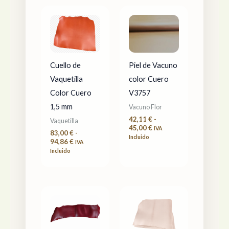
Rango
Rango
de
de
precios:
precios:
desde
desde
83,00 €
42,11 €
hasta
hasta
94,86 €
45,00 €
Cuello de
Piel de Vacuno
Vaquetilla
color Cuero
Color Cuero
V3757
1,5 mm
Vacuno Flor
42,11
€
-
Vaquetilla
45,00
€
IVA
83,00
€
-
Incluido
94,86
€
IVA
Incluido
Rango
Rango
de
de
precios:
precios:
desde
desde
92,84 €
75,60 €